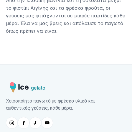
Από την κλασική βανίλια και τη σοκολάτα μέχρι
το φιστίκι Αιγίνης και τα φρέσκα φρούτα, οι
γεύσεις μας φτιάχνονται σε μικρές παρτίδες κάθε
μέρα. Έλα να μας βρεις και απόλαυσε το παγωτό
όπως πρέπει να είναι.
Χειροποίητο παγωτό με φρέσκα υλικά και
αυθεντικές γεύσεις, κάθε μέρα.