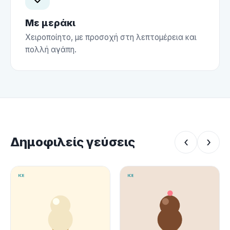
Με μεράκι
Χειροποίητο, με προσοχή στη λεπτομέρεια και
πολλή αγάπη.
Δημοφιλείς γεύσεις
‹
›