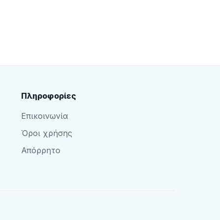
Πληροφορίες
Επικοινωνία
Όροι χρήσης
Απόρρητο