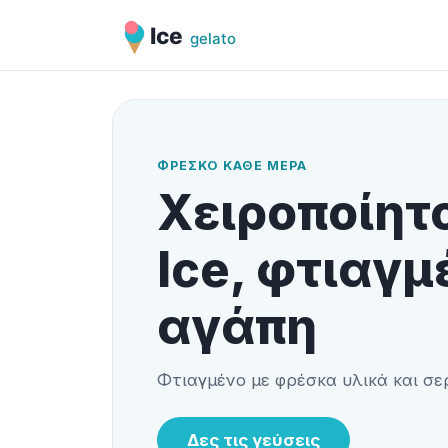
ΦΡΈΣΚΟ ΚΆΘΕ ΜΈΡΑ
Χειροποίητ
Ice, φτιαγμ
αγάπη
Φτιαγμένο με φρέσκα υλικά και σε
Δες τις γεύσεις