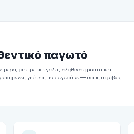
θεντικό παγωτό
θε μέρα, με φρέσκο γάλα, αληθινά φρούτα και
ρροπημένες γεύσεις που αγαπάμε — όπως ακριβώς