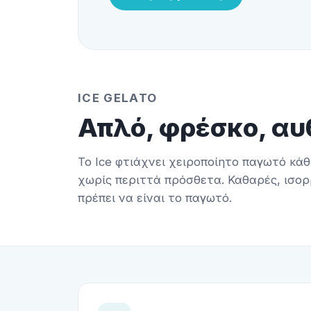
ICE GELATO
Απλό, φρέσκο, αυ
Το Ice φτιάχνει χειροποίητο παγωτό κά
χωρίς περιττά πρόσθετα. Καθαρές, ισο
πρέπει να είναι το παγωτό.