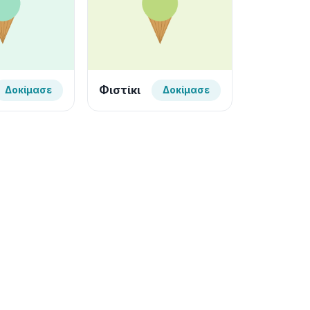
Φιστίκι
Μάνγκο
Δοκίμασε
Δοκίμασε